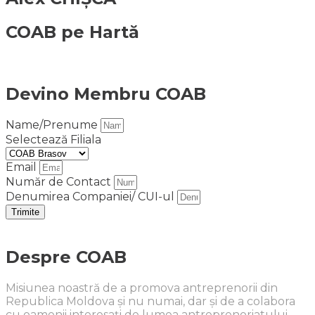
COAB pe Hartă
Devino Membru COAB
Name/Prenume
Selectează Filiala
Email
Număr de Contact
Denumirea Companiei/ CUI-ul
Trimite
Despre COAB
Misiunea noastră de a promova antreprenorii din
Republica Moldova și nu numai, dar și de a colabora
cu oamenii interesați de lumea antreprenoriatului.