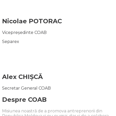
Nicolae POTORAC
Vicepreședinte COAB
Separex
Alex CHIȘCĂ
Secretar General COAB
Despre COAB
Misiunea noastră de a promova antreprenorii din
Republica Moldova și nu numai, dar și de a colabora