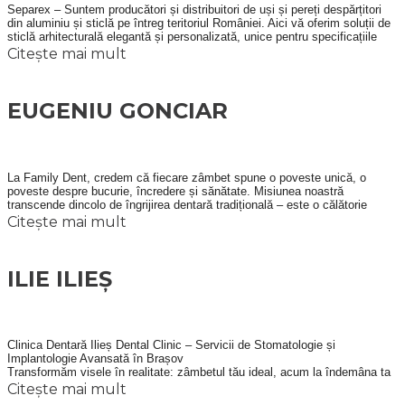
Separex – Suntem producători și distribuitori de uși și pereți despărțitori
din aluminiu și sticlă pe întreg teritoriul României. Aici vă oferim soluții de
sticlă arhitecturală elegantă și personalizată, unice pentru specificațiile
proiectului dvs.
Citește mai mult
Echipa noastră îmbină inovația cu precizia, folosind utilaje de ultimă
generație și o capacitate de proiectare flexibilă pentru a transforma în
EUGENIU GONCIAR
realitate chiar și cele mai complexe idei.
Fie că este vorba de un singur rezervor sau de un sistem complet,
La Family Dent, credem că fiecare zâmbet spune o poveste unică, o
abordăm fiecare proiect cu același obiectiv: excelență de la început
poveste despre bucurie, încredere și sănătate. Misiunea noastră
transcende dincolo de îngrijirea dentară tradițională – este o călătorie
până la final.
împreună cu fiecare pacient, pe drumul spre un zâmbet sănătos și o
Citește mai mult
viață mai fericită.
TRIAGO
vă oferă echipamentele esențiale pentru fiecare etapă a
ILIE ILIEȘ
proiectului dumneavoastră, un sistem complet, sigur și adaptat nevoilor
fiecărui client.
Clinica Dentară Ilieș Dental Clinic – Servicii de Stomatologie și
Implantologie Avansată în Brașov
Transformăm visele în realitate: zâmbetul tău ideal, acum la îndemâna ta
Totul dintr-o singură sursă, cu expertiza unei echipe care înțelege că
în Brașov!
Citește mai mult
La clinica dentară Ilieș Dental Clinic din Brașov, inovația este la ordinea
produsele de calitate încep cu tehnologia potrivită!