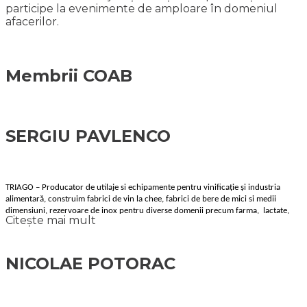
participe la evenimente de amploare în domeniul
afacerilor.
Membrii COAB
SERGIU PAVLENCO
TRIAGO
–
Producator de utilaje si echipamente
pentru vinificație și industria
alimentară
, construim fabrici de vin la chee, fabrici de bere de mici si medii
dimensiuni, rezervoare de inox pentru diverse domenii precum farma, lactate,
Citește mai mult
apa minerale, cosmetice, chimice etc.
NICOLAE POTORAC
Suntem o companie specializată în fabricarea rezervoarelor și
echipamentelor din inox destinate industriei alimentare, chimice și
farmaceutice.