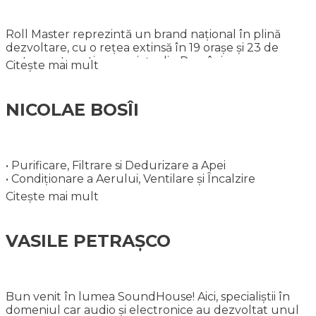
Roll Master reprezintă un brand național în plină
dezvoltare, cu o rețea extinsă în 19 orașe și 23 de
restaurante active pe piața din România.
Citește mai mult
NICOLAE BOSÎI
• Purificare, Filtrare si Dedurizare a Apei
• Condiționare a Aerului, Ventilare și Încalzire
Citește mai mult
VASILE PETRAȘCO
Bun venit în lumea SoundHouse! Aici, specialiștii în
domeniul car audio și electronice au dezvoltat unul